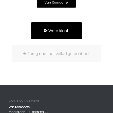
Van Remoortel
Word klant
Terug naar het volledige aanbod
CONTACTGEVENS
Van Remoortel
Madridlaan 130 (parking 2)