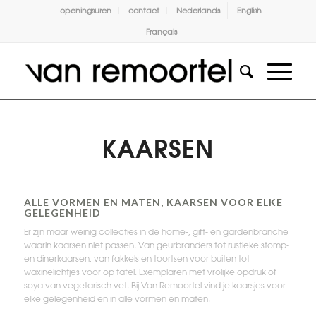
openingsuren
contact
Nederlands
English
Français
KAARSEN
ALLE VORMEN EN MATEN, KAARSEN VOOR ELKE
GELEGENHEID
Er zijn maar weinig collecties in de home-, gift- en gardenbranche
waarin kaarsen niet passen. Van geurbranders tot rustieke stomp-
en dinerkaarsen, van fakkels en toortsen voor buiten tot
waxinelichtjes voor op tafel. Exemplaren met vrolijke opdruk of
soya van vegetarisch vet. Bij Van Remoortel vind je kaarsjes voor
elke gelegenheid en in alle vormen en maten.