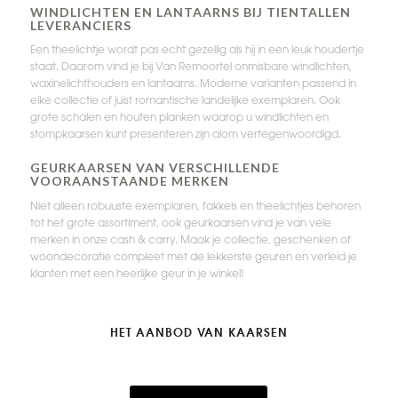
WINDLICHTEN EN LANTAARNS BIJ TIENTALLEN
LEVERANCIERS
Een theelichtje wordt pas echt gezellig als hij in een leuk houdertje
staat. Daarom vind je bij Van Remoortel onmisbare windlichten,
waxinelichthouders en lantaarns. Moderne varianten passend in
elke collectie of juist romantische landelijke exemplaren. Ook
grote schalen en houten planken waarop u windlichten en
stompkaarsen kunt presenteren zijn alom vertegenwoordigd.
GEURKAARSEN VAN VERSCHILLENDE
VOORAANSTAANDE MERKEN
Niet alleen robuuste exemplaren, fakkels en theelichtjes behoren
tot het grote assortiment, ook geurkaarsen vind je van vele
merken in onze cash & carry. Maak je collectie, geschenken of
woondecoratie compleet met de lekkerste geuren en verleid je
klanten met een heerlijke geur in je winkel!
HET AANBOD VAN KAARSEN