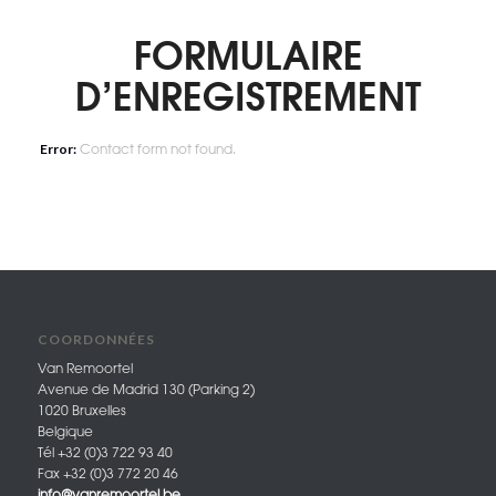
FORMULAIRE
D’ENREGISTREMENT
Contact form not found.
Error:
COORDONNÉES
Van Remoortel
Avenue de Madrid 130 (Parking 2)
1020 Bruxelles
Belgique
Tél +32 (0)3 722 93 40
Fax +32 (0)3 772 20 46
info@vanremoortel.be