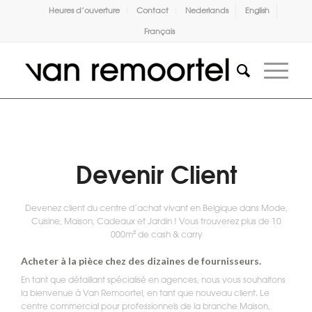
Heures d’ouverture
Contact
Nederlands
English
Français
Devenir Client
Devenez client du centre d’achat vivant en Belgique dans Mode,
Cuisine, Maison, Cadeaux et Jardin ! Vous trouverez plus de 10
000m² de cash & carry
Acheter à la pièce chez des dizaines de fournisseurs.
En tant que détaillant spécialisé en agences, nous vous souhaitons
la bienvenue à Van Remoortel, en tant que nouveau client. Le
centre commercial pour professionnels de la branche Maison,