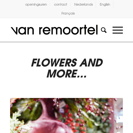
openingsuren
contact
Nederlands
English
Français
FLOWERS AND
MORE…